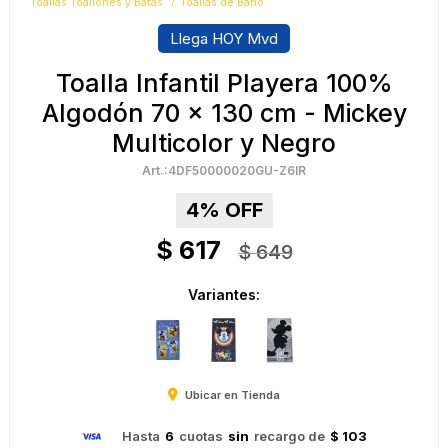
Toallas Toallones y Batas
Toallas de Baño
Llega HOY Mvd
Toalla Infantil Playera 100%
Algodón 70 x 130 cm - Mickey
Multicolor y Negro
4DF50000020GU-Z6IR
4
$
617
$
649
Variantes:
Ubicar en Tienda
Hasta
6
cuotas
sin
recargo de
$ 103