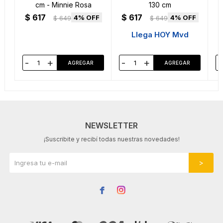
cm - Minnie Rosa
130 cm
$
617
$
617
4
4
$
649
$
649
Llega HOY Mvd
-
+
-
+
-
NEWSLETTER
¡Suscribite y recibí todas nuestras novedades!

