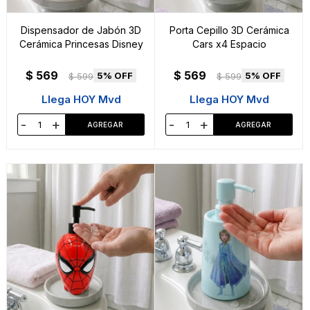
Dispensador de Jabón 3D
Porta Cepillo 3D Cerámica
Cerámica Princesas Disney
Cars x4 Espacio
$
569
$
569
5
5
$
599
$
599
Llega HOY Mvd
Llega HOY Mvd
-
+
-
+