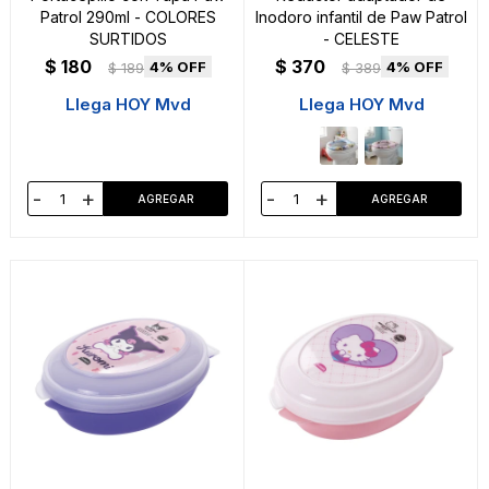
Patrol 290ml - COLORES
Inodoro infantil de Paw Patrol
SURTIDOS
- CELESTE
$
180
$
370
4
4
$
189
$
389
Llega HOY Mvd
Llega HOY Mvd
-
+
-
+