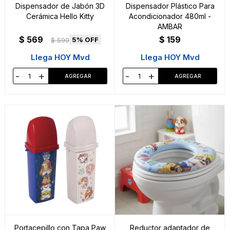
Dispensador de Jabón 3D
Dispensador Plástico Para
Cerámica Hello Kitty
Acondicionador 480ml -
AMBAR
$
569
$
159
5
$
599
Llega HOY Mvd
Llega HOY Mvd
-
+
-
+
Portacepillo con Tapa Paw
Reductor adaptador de