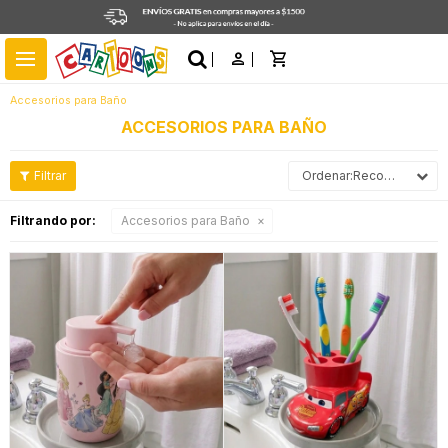
close
menu
Accesorios para Baño
ACCESORIOS PARA BAÑO
Recomendados
Filtrando por:
Accesorios para Baño