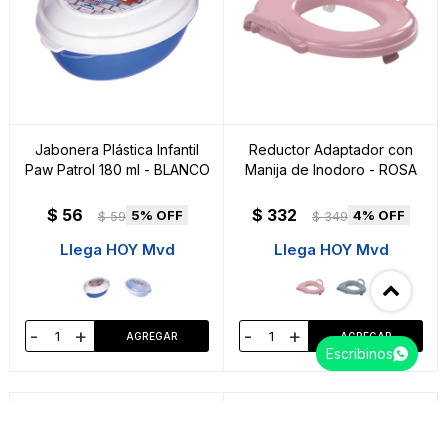
Jabonera Plástica Infantil
Reductor Adaptador con
Paw Patrol 180 ml - BLANCO
Manija de Inodoro - ROSA
$
56
$
332
5
4
$
59
$
349
Llega HOY Mvd
Llega HOY Mvd
-
+
-
+