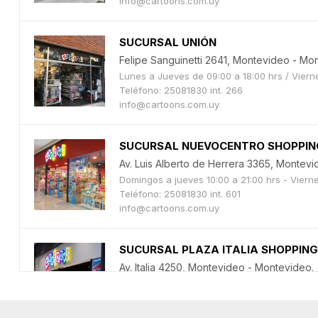
info@cartoons.com.uy
SUCURSAL UNIÓN
Felipe Sanguinetti 2641, Montevideo - Mo
Lunes a Jueves de 09:00 a 18:00 hrs / Viern
Teléfono: 25081830 int. 266
info@cartoons.com.uy
SUCURSAL NUEVOCENTRO SHOPPIN
Av. Luis Alberto de Herrera 3365, Montev
Domingos a jueves 10:00 a 21:00 hrs - Viern
Teléfono: 25081830 int. 601
info@cartoons.com.uy
SUCURSAL PLAZA ITALIA SHOPPING
Av. Italia 4250, Montevideo - Montevideo.
Domingos a jueves 10:00 a 21:00 hrs - Viern
Teléfono: 25081830 int. 701
info@cartoons.com.uy