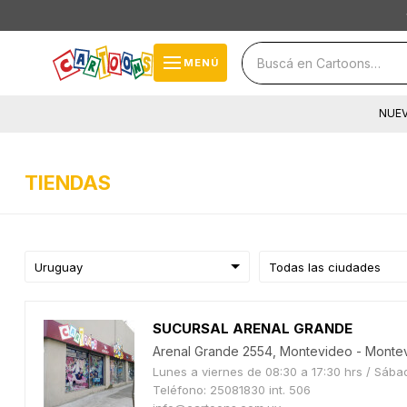
close
storefront
menu
MENÚ
local_shipping
NUE
cards_stack
help
TIENDAS
SUCURSAL ARENAL GRANDE
Arenal Grande 2554, Montevideo - Monte
Lunes a viernes de 08:30 a 17:30 hrs / Sába
Teléfono: 25081830 int. 506