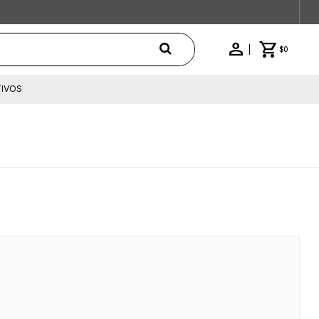
$
0
IVOS