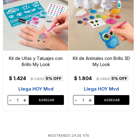
Kit de Uñas y Tatuajes con
Kit de Animales con Brillo 3D
Brillo My Look
My Look
$
1.424
$
1.804
5
5
$
1.499
$
1.899
Llega HOY Mvd
Llega HOY Mvd
-
+
-
+
MOSTRANDO
24
DE
470