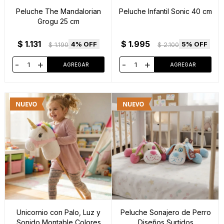
Peluche The Mandalorian
Peluche Infantil Sonic 40 cm
Grogu 25 cm
$
1.131
$
1.995
4
5
$
1.190
$
2.100
-
+
-
+
Unicornio con Palo, Luz y
Peluche Sonajero de Perro
Sonido Montable Colores
Diseños Surtidos