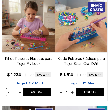
Kit de Pulseras Elásticas para
Kit de Pulseras Elásticas para
Tejer My Look
Tejer Stitch Cra-Z-Art
$
1.234
$
1.614
5
5
$
1.299
$
1.699
Llega HOY Mvd
Llega HOY Mvd
-
+
-
+