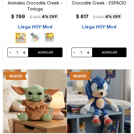
Animales Crocodile Creek -
Crocodile Creek - ESPACIO
Tortuga
$
769
$
617
4
4
$
809
$
649
Llega HOY Mvd
Llega HOY Mvd
-
+
-
+