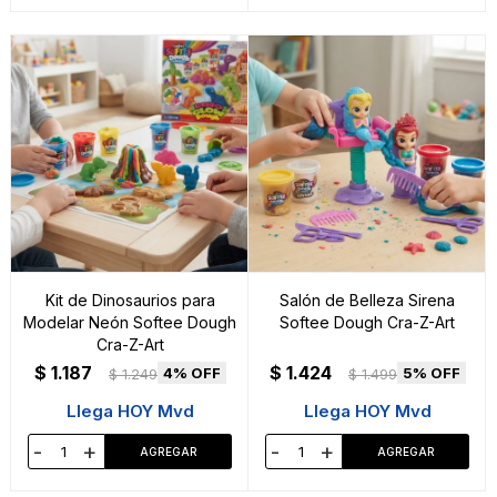
Kit de Dinosaurios para
Salón de Belleza Sirena
Modelar Neón Softee Dough
Softee Dough Cra-Z-Art
Cra-Z-Art
$
1.187
$
1.424
4
5
$
1.249
$
1.499
Llega HOY Mvd
Llega HOY Mvd
-
+
-
+