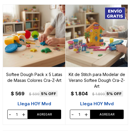
Softee Dough Pack x 5 Latas
Kit de Stitch para Modelar de
de Masas Colores Cra-Z-Art
Verano Softee Dough Cra-Z-
Art
$
569
$
1.804
5
5
$
599
$
1.899
Llega HOY Mvd
Llega HOY Mvd
-
+
-
+