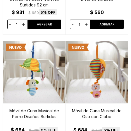
Surtidos 92 cm
$
931
$
560
5
$
980
-
+
-
+
Móvil de Cuna Musical de
Móvil de Cuna Musical de
Perro Diseños Surtidos
Oso con Globo
$
684
$
684
5
5
$
720
$
720