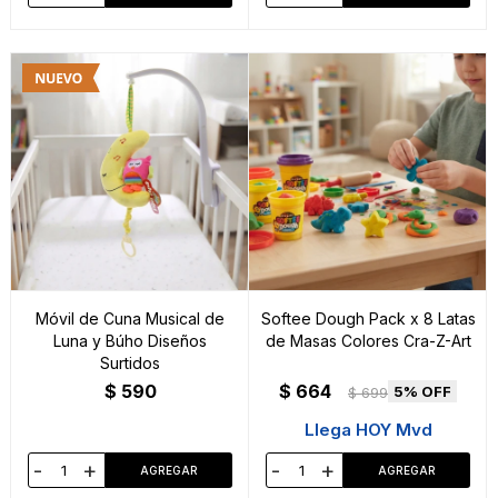
Móvil de Cuna Musical de
Softee Dough Pack x 8 Latas
Luna y Búho Diseños
de Masas Colores Cra-Z-Art
Surtidos
$
590
$
664
5
$
699
Llega HOY Mvd
-
+
-
+