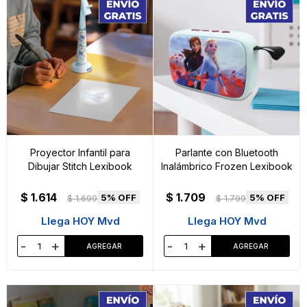
Proyector Infantil para
Parlante con Bluetooth
Dibujar Stitch Lexibook
Inalámbrico Frozen Lexibook
$
1.614
$
1.709
5
5
$
1.699
$
1.799
Llega HOY Mvd
Llega HOY Mvd
-
+
-
+