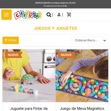
close
menu
JUEGOS Y JUGUETES
Recomendados
Juguete para Pintar de
Juego de Mesa Magnético