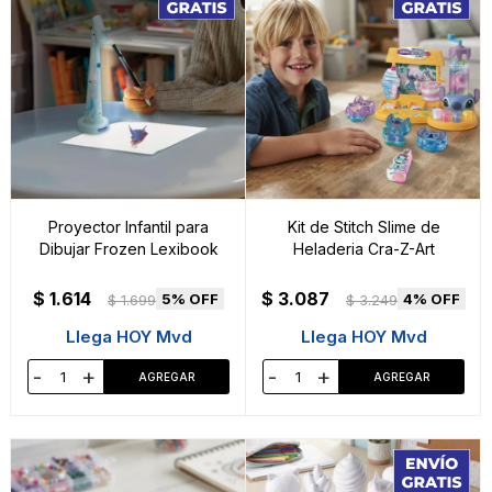
Proyector Infantil para
Kit de Stitch Slime de
Dibujar Frozen Lexibook
Heladeria Cra-Z-Art
$
1.614
$
3.087
5
4
$
1.699
$
3.249
Llega HOY Mvd
Llega HOY Mvd
-
+
-
+