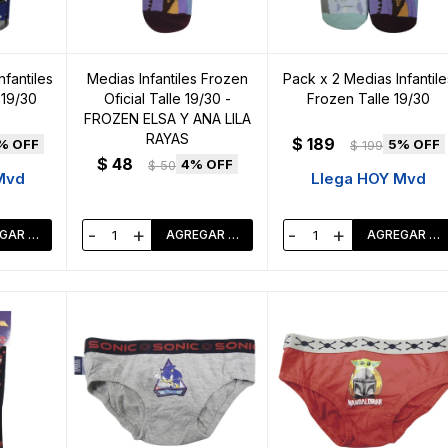
nfantiles
Medias Infantiles Frozen
Pack x 2 Medias Infantile
 19/30
Oficial Talle 19/30 -
Frozen Talle 19/30
FROZEN ELSA Y ANA LILA
RAYAS
$
189
5
$
199
$
48
4
$
50
Mvd
Llega HOY Mvd
-
+
-
+