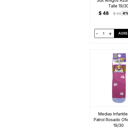
Sus Amigos Azul 
Talle 19/3
$
48
4
$
50
-
+
Medias Infantil
Patrol Rosado Ofic
19/30