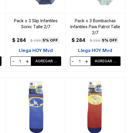
a
Pack x 3 Slip Infantiles
Pack x 3 Bombachas
Sonic Talle 2/7
Infantiles Paw Patrol Talle
2/7
$
284
$
284
5
5
$
299
$
299
Llega HOY Mvd
Llega HOY Mvd
-
+
-
+