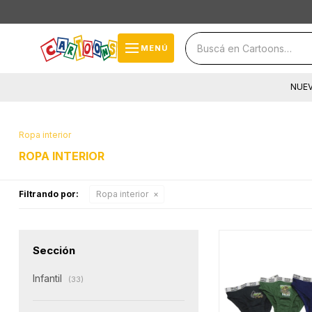
close
storefront
menu
MENÚ
local_shipping
NUE
cards_stack
help
Ropa interior
ROPA INTERIOR
Filtrando por:
Ropa interior
Sección
Infantil
(33)