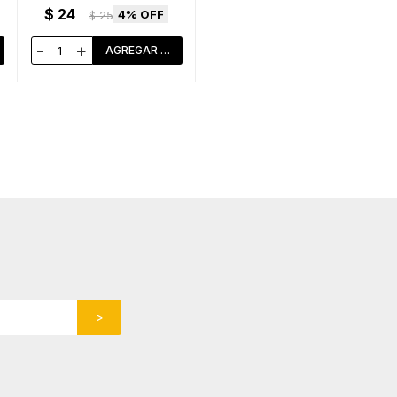
$
24
4
$
25
-
+