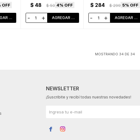
$
48
$
284
4
5
$
50
$
299
-
+
-
+
MOSTRANDO
34
DE
34
NEWSLETTER
¡Suscribite y recibí todas nuestras novedades!
s

