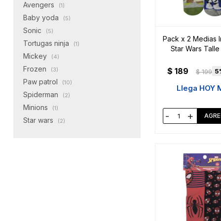
Avengers
(1)
Baby yoda
(5)
Sonic
(5)
Pack x 2 Medias I
Tortugas ninja
(1)
Star Wars Talle
Mickey
(4)
Frozen
$
189
(3)
5
$
199
Paw patrol
(10)
Llega HOY 
Spiderman
(2)
Minions
(1)
-
+
Star wars
(2)