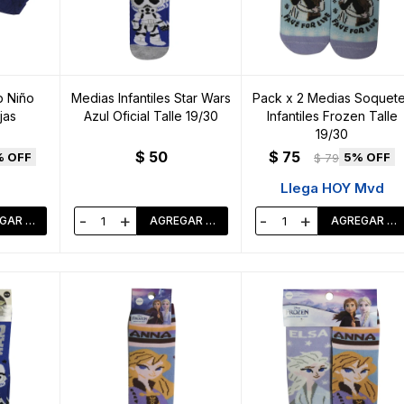
p Niño
Medias Infantiles Star Wars
Pack x 2 Medias Soquet
jas
Azul Oficial Talle 19/30
Infantiles Frozen Talle
19/30
$
50
$
75
5
$
79
Llega HOY Mvd
-
+
-
+