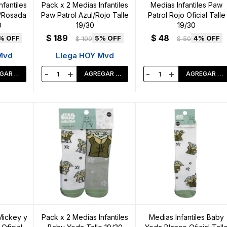
nfantiles
Pack x 2 Medias Infantiles
Medias Infantiles Paw
e/Rosada
Paw Patrol Azul/Rojo Talle
Patrol Rojo Oficial Talle
0
19/30
19/30
$
189
$
48
5
4
$
199
$
50
Mvd
Llega HOY Mvd
-
+
-
+
 Mickey y
Pack x 2 Medias Infantiles
Medias Infantiles Baby