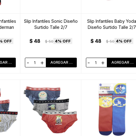
nfantiles
Slip Infantiles Sonic Diseño
Slip Infantiles Baby Yod
iderman
Surtido Talle 2/7
Diseño Surtido Talle 2/7
$
48
$
48
4
4
$
50
$
50
-
+
-
+