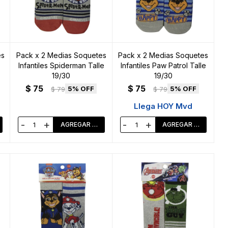
es
Pack x 2 Medias Soquetes
Pack x 2 Medias Soquetes
Infantiles Spiderman Talle
Infantiles Paw Patrol Talle
19/30
19/30
$
75
$
75
5
5
$
79
$
79
Llega HOY Mvd
-
+
-
+