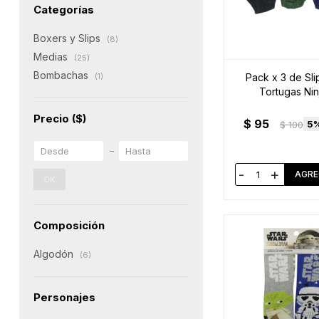
Categorías
Boxers y Slips
(8)
Medias
(25)
Bombachas
Pack x 3 de Sli
(1)
Tortugas Nin
Precio
($)
$
95
5
$
100
-
+
OK
Composición
Algodón
(6)
Personajes