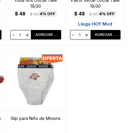
e
Yoda Gris Oficial Talle
Patrol Verde Oficial Talle
19/30
19/30
$
48
$
48
4
4
$
50
$
50
Llega HOY Mvd
-
+
-
+
p
Slip para Niño de Minions