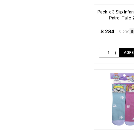
Pack x 3 Slip Infan
Patrol Talle 
$
284
5
$
299
-
+