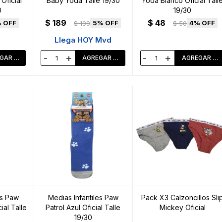
Oficial
Baby Yoda Talle 19/30
Yoda Blanco Oficial Tall
0
19/30
$
189
$
48
5
4
$
199
$
50
Llega HOY Mvd
-
+
-
+
es Paw
Medias Infantiles Paw
Pack X3 Calzoncillos Sli
ial Talle
Patrol Azul Oficial Talle
Mickey Oficial
19/30