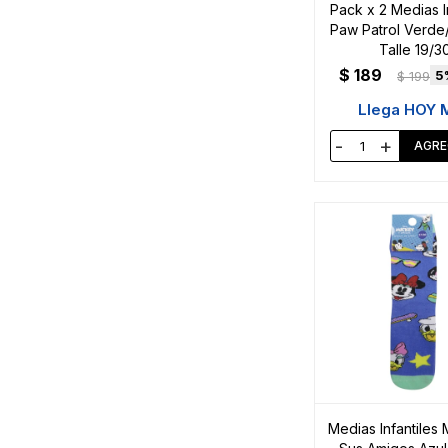
Pack x 2 Medias I
Paw Patrol Verd
Talle 19/3
$
189
5
$
199
Llega HOY 
-
+
Medias Infantiles