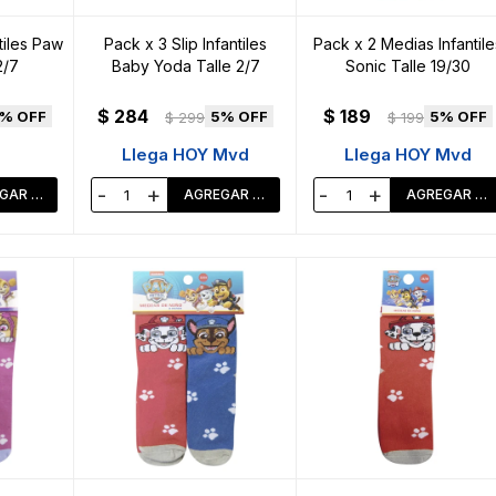
tiles Paw
Pack x 3 Slip Infantiles
Pack x 2 Medias Infantile
2/7
Baby Yoda Talle 2/7
Sonic Talle 19/30
$
284
$
189
5
5
$
299
$
199
Llega HOY Mvd
Llega HOY Mvd
-
+
-
+