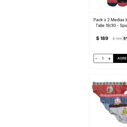
Pack x 2 Medias I
Talle 19/30 - Sp
$
189
5
$
199
-
+