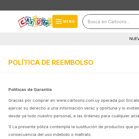
close
storefront
menu
MENÚ
local_shipping
NUE
cards_stack
help
POLÍTICA DE REEMBOLSO
Políticas de Garantía
Gracias por comprar en www.cartoons.com.uy operada por Encatex 
ejercer su derecho a una información veraz y oportuna y lo invit
desde ya todo nuestro personal, a las órdenes para cualquier acla
1) La presente póliza contempla la sustitución de productos que pr
consecuencia del uso indebido o maltrato.