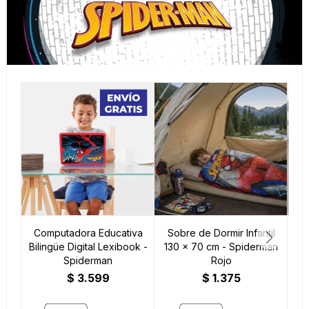
Computadora Educativa
Sobre de Dormir Infantil
Ac
Bilingüe Digital Lexibook -
130 x 70 cm - Spiderman
Spiderman
Rojo
$
3.599
$
1.375