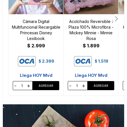
Cámara Digital
Acolchado Reversible 1
Multifuncional Recargable
Plaza 100% Microfibra -
Hi
Princesas Disney
Mickey Minnie - Minnie
Lexibook
Rosa
$
2.999
$
1.899
2.399
1.519
$
$
Llega HOY Mvd
Llega HOY Mvd
-
+
-
+
-