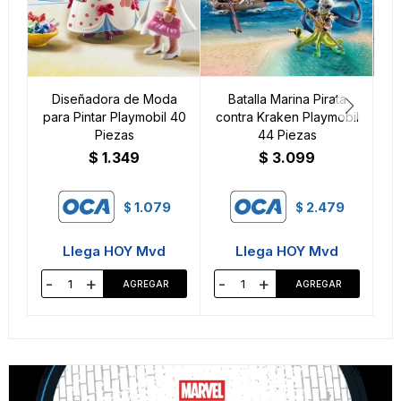
Diseñadora de Moda
Batalla Marina Pirata
B
para Pintar Playmobil 40
contra Kraken Playmobil
Mo
Piezas
44 Piezas
$
1.349
$
3.099
1.079
2.479
$
$
Llega HOY Mvd
Llega HOY Mvd
-
+
-
+
-