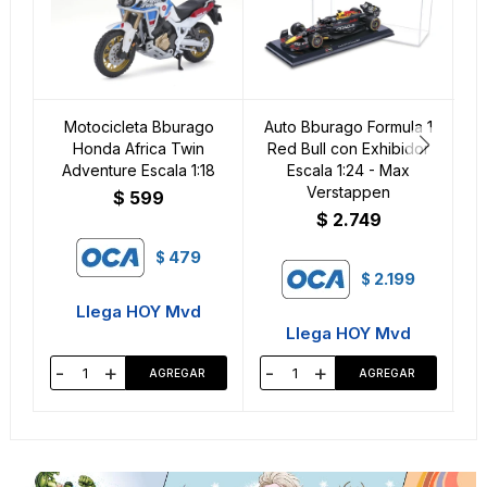
Motocicleta Bburago
Auto Bburago Formula 1
A
Honda Africa Twin
Red Bull con Exhibidor
Adventure Escala 1:18
Escala 1:24 - Max
E
Verstappen
$
599
$
2.749
479
$
2.199
$
Llega HOY Mvd
Llega HOY Mvd
-
+
-
+
-