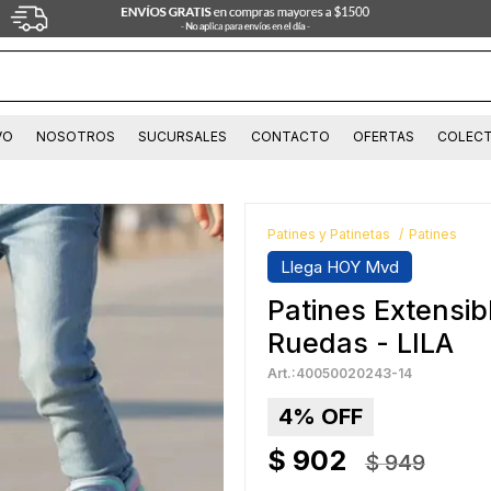
VO
NOSOTROS
SUCURSALES
CONTACTO
OFERTAS
COLECT
Patines y Patinetas
Patines
Llega HOY Mvd
Patines Extensibl
Ruedas - LILA
40050020243-14
4
$
902
$
949