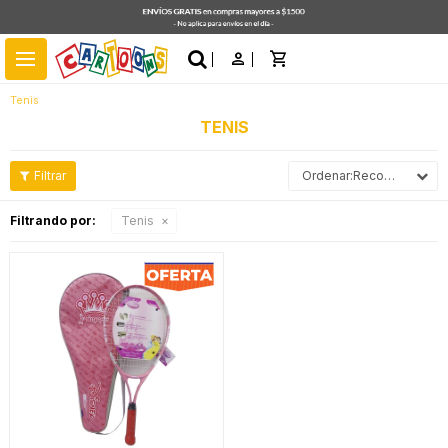
close
menu
Tenis
TENIS
Recomendados
Filtrando por:
Tenis