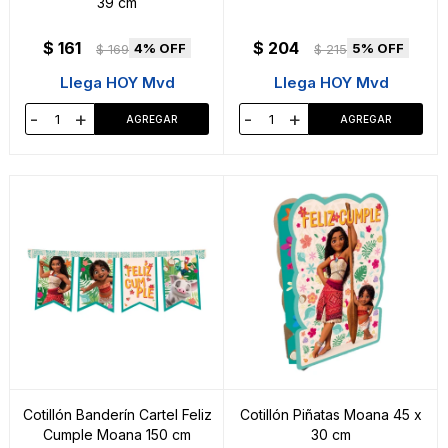
39 cm
$
161
$
204
4
5
$
169
$
215
Llega HOY Mvd
Llega HOY Mvd
-
+
-
+
Cotillón Banderín Cartel Feliz
Cotillón Piñatas Moana 45 x
Cumple Moana 150 cm
30 cm