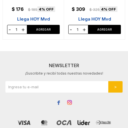
$
176
$
309
4
4
$
185
$
325
Llega HOY Mvd
Llega HOY Mvd
-
+
-
+
NEWSLETTER
¡Suscribite y recibí todas nuestras novedades!

