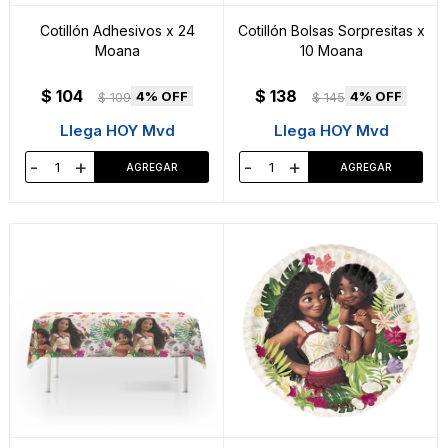
Cotillón Adhesivos x 24
Cotillón Bolsas Sorpresitas x
Moana
10 Moana
$
104
$
138
4
4
$
109
$
145
Llega HOY Mvd
Llega HOY Mvd
-
+
-
+