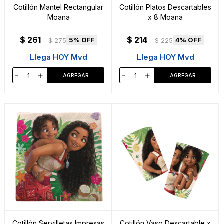
Cotillón Mantel Rectangular
Cotillón Platos Descartables
Moana
x 8 Moana
$
261
$
214
5
4
$
275
$
225
Llega HOY Mvd
Llega HOY Mvd
-
+
-
+
Cotillón Servilletas Impresas
Cotillón Vaso Descartable x