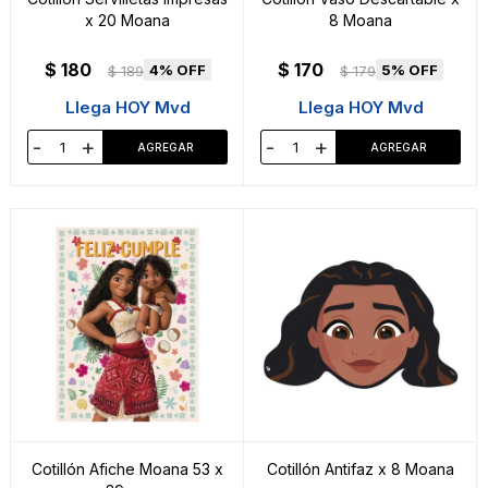
x 20 Moana
8 Moana
$
180
$
170
4
5
$
189
$
179
Llega HOY Mvd
Llega HOY Mvd
-
+
-
+
Cotillón Afiche Moana 53 x
Cotillón Antifaz x 8 Moana