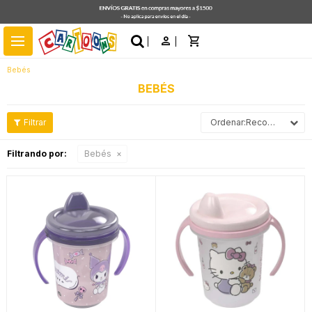
close
menu
Bebés
BEBÉS
Recomendados
Filtrando por:
Bebés