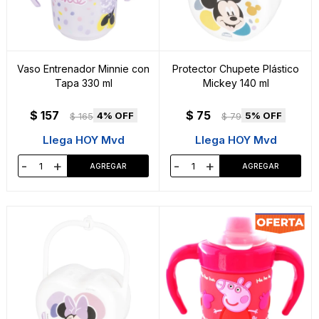
Vaso Entrenador Minnie con
Protector Chupete Plástico
Tapa 330 ml
Mickey 140 ml
$
157
$
75
4
5
$
165
$
79
Llega HOY Mvd
Llega HOY Mvd
-
+
-
+