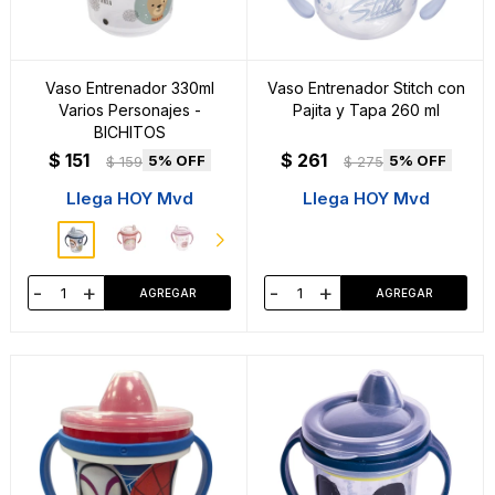
Vaso Entrenador 330ml
Vaso Entrenador Stitch con
Varios Personajes -
Pajita y Tapa 260 ml
BICHITOS
$
151
$
261
5
5
$
159
$
275
Llega HOY Mvd
Llega HOY Mvd
-
+
-
+