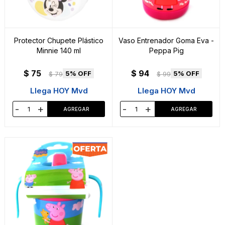
Protector Chupete Plástico
Vaso Entrenador Goma Eva -
Minnie 140 ml
Peppa Pig
$
75
$
94
5
5
$
79
$
99
Llega HOY Mvd
Llega HOY Mvd
-
+
-
+