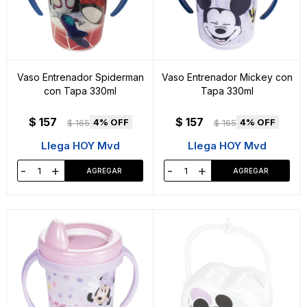
Vaso Entrenador Spiderman
Vaso Entrenador Mickey con
con Tapa 330ml
Tapa 330ml
$
157
$
157
4
4
$
165
$
165
Llega HOY Mvd
Llega HOY Mvd
-
+
-
+