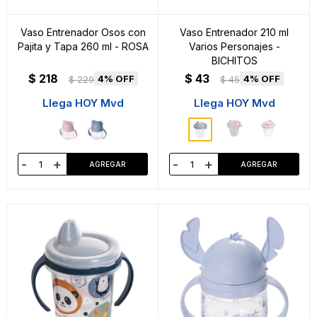
Vaso Entrenador Osos con
Vaso Entrenador 210 ml
Pajita y Tapa 260 ml - ROSA
Varios Personajes -
BICHITOS
$
218
$
43
4
4
$
229
$
45
Llega HOY Mvd
Llega HOY Mvd
-
+
-
+