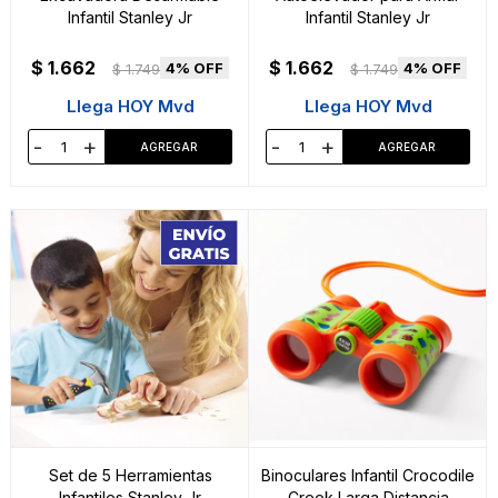
Infantil Stanley Jr
Infantil Stanley Jr
$
1.662
$
1.662
4
4
$
1.749
$
1.749
Llega HOY Mvd
Llega HOY Mvd
-
+
-
+
Set de 5 Herramientas
Binoculares Infantil Crocodile
Infantiles Stanley Jr
Creek Larga Distancia