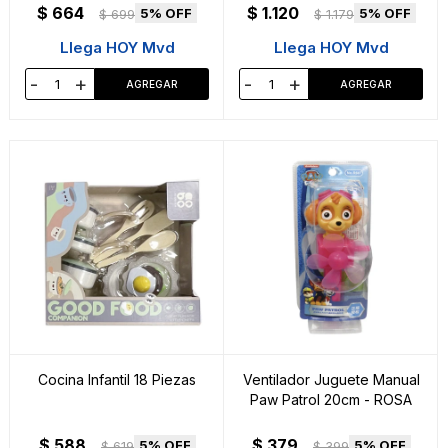
$
664
$
1.120
5
5
$
699
$
1.179
Llega HOY Mvd
Llega HOY Mvd
-
+
-
+
Cocina Infantil 18 Piezas
Ventilador Juguete Manual
Paw Patrol 20cm - ROSA
$
588
$
379
5
5
$
619
$
399