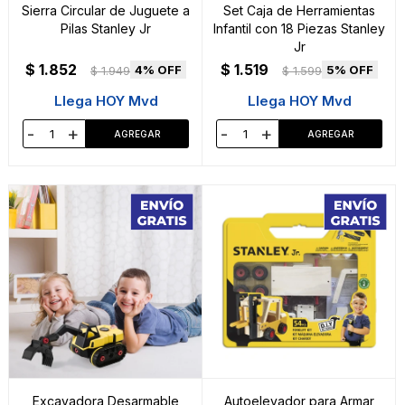
Sierra Circular de Juguete a
Set Caja de Herramientas
Pilas Stanley Jr
Infantil con 18 Piezas Stanley
Jr
$
1.852
$
1.519
4
5
$
1.949
$
1.599
Llega HOY Mvd
Llega HOY Mvd
-
+
-
+
Excavadora Desarmable
Autoelevador para Armar