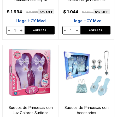
$
1.994
$
1.044
5
5
$
2.099
$
1.099
Llega HOY Mvd
Llega HOY Mvd
-
+
-
+
Suecos de Princesas con
Suecos de Princesas con
Luz Colores Surtidos
Accesorios