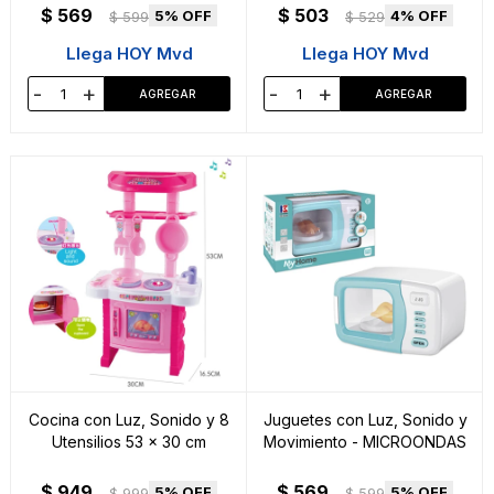
$
569
$
503
5
4
$
599
$
529
Llega HOY Mvd
Llega HOY Mvd
-
+
-
+
Cocina con Luz, Sonido y 8
Juguetes con Luz, Sonido y
Utensilios 53 x 30 cm
Movimiento - MICROONDAS
$
949
$
569
5
5
$
999
$
599