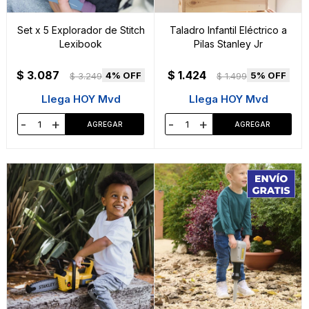
Set x 5 Explorador de Stitch
Taladro Infantil Eléctrico a
Lexibook
Pilas Stanley Jr
$
3.087
$
1.424
4
5
$
3.249
$
1.499
Llega HOY Mvd
Llega HOY Mvd
-
+
-
+