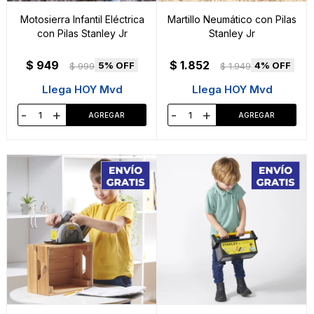
Motosierra Infantil Eléctrica
Martillo Neumático con Pilas
con Pilas Stanley Jr
Stanley Jr
$
949
$
1.852
5
4
$
999
$
1.949
Llega HOY Mvd
Llega HOY Mvd
-
+
-
+