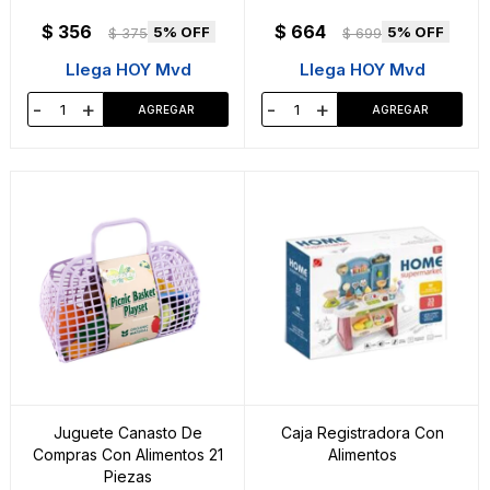
$
356
$
664
5
5
$
375
$
699
Llega HOY Mvd
Llega HOY Mvd
-
+
-
+
Juguete Canasto De
Caja Registradora Con
Compras Con Alimentos 21
Alimentos
Piezas