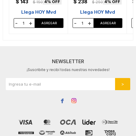
$
143
$
238
$
4
4
$
150
$
250
Llega HOY Mvd
Llega HOY Mvd
-
+
-
+
-
NEWSLETTER
¡Suscribite y recibí todas nuestras novedades!

