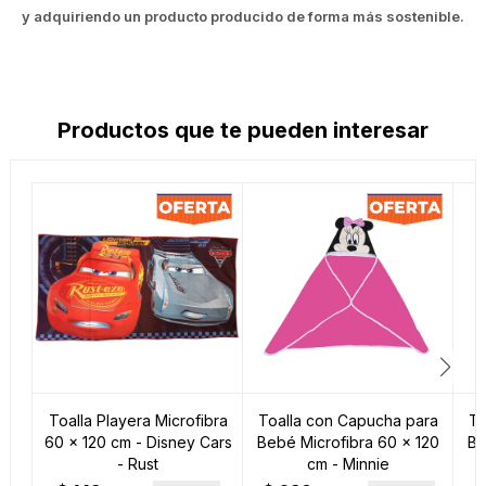
y adquiriendo un producto producido de forma más sostenible.
Productos que te pueden interesar
Toalla Playera Microfibra
Toalla con Capucha para
To
60 x 120 cm - Disney Cars
Bebé Microfibra 60 x 120
Be
- Rust
cm - Minnie