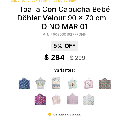
Toallas Toallones y Batas
Toallas de Baño
Toalla Con Capucha Bebé
Döhler Velour 90 x 70 cm -
DINO MAR 01
40050001027-FOHN
5
$
284
$
299
Variantes:
Ubicar en Tienda