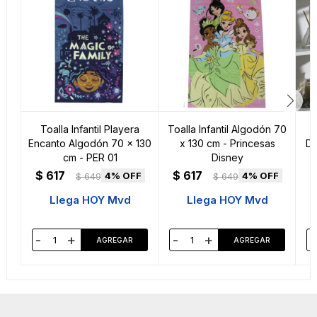
Toalla Infantil Playera
Toalla Infantil Algodón 70
T
Encanto Algodón 70 x 130
x 130 cm - Princesas
Do
cm - PER 01
Disney
$
617
$
617
4
4
$
649
$
649
Llega HOY Mvd
Llega HOY Mvd
-
+
-
+
-