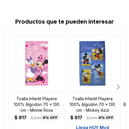
Productos que te pueden interesar
Toalla Infantil Playera
Toalla Infantil Playera
100% Algodón 70 x 130
100% Algodón 70 x 130
Bl
cm - Minnie Rosa
cm - Mickey Azul
$
617
$
617
4
4
$
649
$
649
Llega HOY Mvd