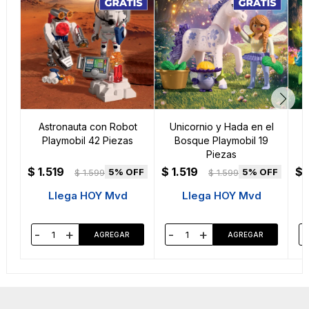
Astronauta con Robot
Unicornio y Hada en el
U
Playmobil 42 Piezas
Bosque Playmobil 19
Piezas
$
1.519
$
1.519
$
5
5
$
1.599
$
1.599
Llega HOY Mvd
Llega HOY Mvd
-
+
-
+
-