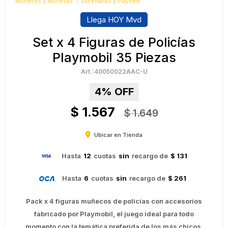
Muñecos y Muñecas
Escenarios y Playsets
Llega HOY Mvd
Set x 4 Figuras de Policías
Playmobil 35 Piezas
40050022AAC-U
4
$
1.567
$
1.649
Ubicar en Tienda
Hasta
12
cuotas
sin
recargo de
$ 131
Hasta
6
cuotas
sin
recargo de
$ 261
Pack x 4 figuras muñecos de policías con accesorios
fabricado por Playmobil, el juego ideal para todo
momento con la temática preferida de los más chicos.