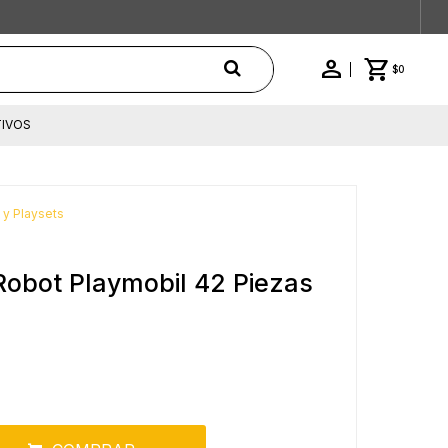
$
0
IVOS
 y Playsets
Robot Playmobil 42 Piezas