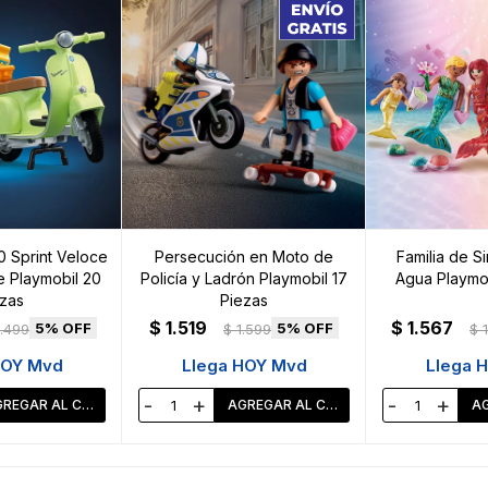
 Sprint Veloce
Persecución en Moto de
Familia de Si
 Playmobil 20
Policía y Ladrón Playmobil 17
Agua Playmob
zas
Piezas
$
1.519
$
1.567
5
5
1.499
$
1.599
$
HOY Mvd
Llega HOY Mvd
Llega 
-
+
-
+