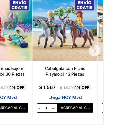
renas Bajo el
Cabalgata con Picnic
Supermercado
il 30 Piezas
Playmobil 43 Piezas
Playmobil
$
1.567
$
1.567
4
4
1.649
$
1.649
$
HOY Mvd
Llega HOY Mvd
Llega 
-
+
-
+