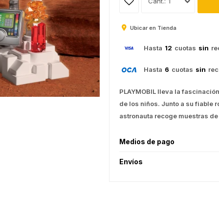
1
Ubicar en Tienda
Hasta
12
cuotas
sin
re
Hasta
6
cuotas
sin
rec
PLAYMOBIL lleva la fascinación 
de los niños. Junto a su fiable 
astronauta recoge muestras de s
Medios de pago
Envíos