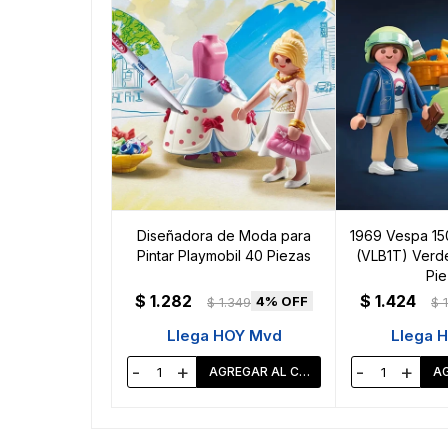
Diseñadora de Moda para
1969 Vespa 150
Pintar Playmobil 40 Piezas
(VLB1T) Verde
Pie
$
1.282
$
1.424
4
$
1.349
$
Llega HOY Mvd
Llega 
-
+
-
+