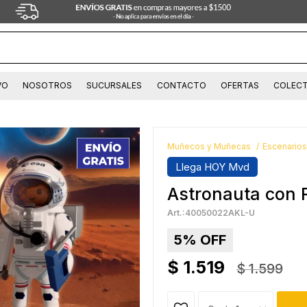
VO
NOSOTROS
SUCURSALES
CONTACTO
OFERTAS
COLECT
Muñecos y Muñecas
Escenarios
Llega HOY Mvd
Astronauta con 
40050022AKL-U
5
$
1.519
$
1.599