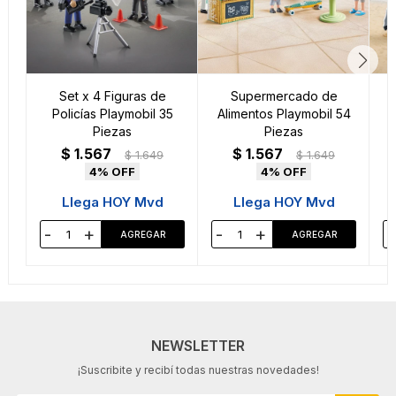
Set x 4 Figuras de
Supermercado de
Policías Playmobil 35
Alimentos Playmobil 54
Piezas
Piezas
$
1.567
$
1.567
$
1.649
$
1.649
4
4
Llega HOY Mvd
Llega HOY Mvd
-
+
-
+
-
NEWSLETTER
¡Suscribite y recibí todas nuestras novedades!