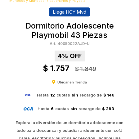
Muñecos y Muñecas
Escenarios y Playsets
Llega HOY Mvd
Dormitorio Adolescente
Playmobil 43 Piezas
40050022AJD-U
4
$
1.757
$
1.849
Ubicar en Tienda
Hasta
12
cuotas
sin
recargo de
$ 146
Hasta
6
cuotas
sin
recargo de
$ 293
Explora la diversión de un dormitorio adolescente con
todo para descansar y estudiar arduamente con sofá
cama, escritorio y muchos accesorios. Incluye una