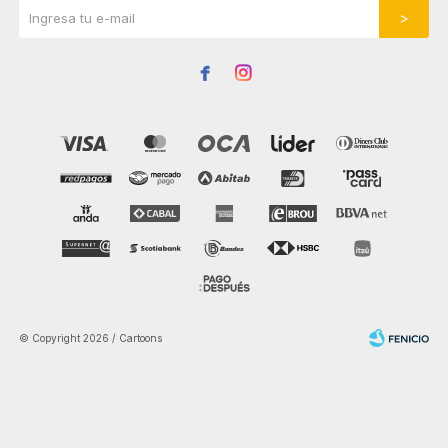


© Copyright 2026 / Cartoons