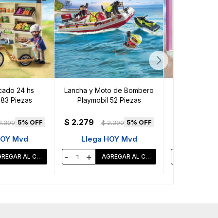
ado 24 hs
Lancha y Moto de Bombero
Tienda de Bel
 83 Piezas
Playmobil 52 Piezas
95 P
$
2.279
$
2.279
5
5
2.399
$
2.399
$
HOY Mvd
Llega HOY Mvd
Llega 
-
+
-
+