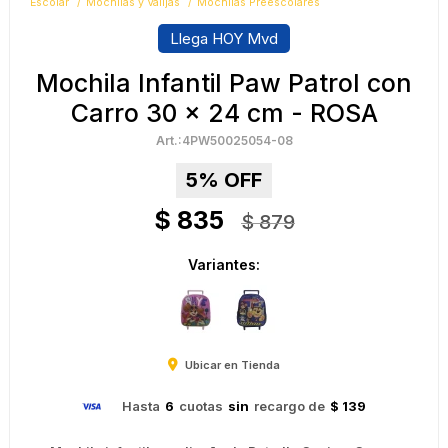
Escolar
Mochilas y Valijas
Mochilas Preescolares
Llega HOY Mvd
Mochila Infantil Paw Patrol con
Carro 30 x 24 cm - ROSA
4PW50025054-08
5
$
835
$
879
Variantes:
Ubicar en Tienda
Hasta
6
cuotas
sin
recargo de
$ 139