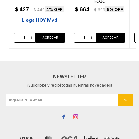
ROJO
$
427
$
664
4
5
$
449
$
699
Llega HOY Mvd
-
+
-
+
-
NEWSLETTER
¡Suscribite y recibí todas nuestras novedades!

