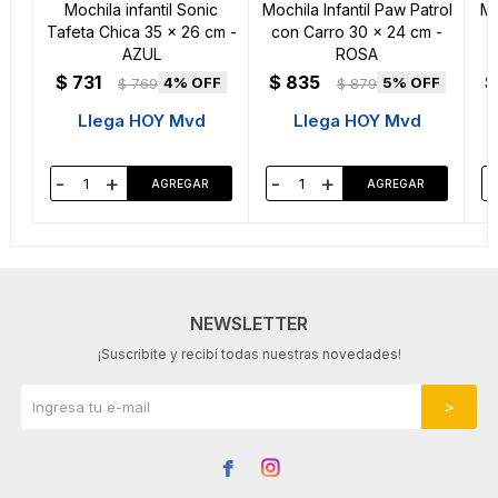
Mochila infantil Sonic
Mochila Infantil Paw Patrol
Mo
Tafeta Chica 35 x 26 cm -
con Carro 30 x 24 cm -
AZUL
ROSA
$
731
$
835
$
4
5
$
769
$
879
Llega HOY Mvd
Llega HOY Mvd
-
+
-
+
-
NEWSLETTER
¡Suscribite y recibí todas nuestras novedades!

