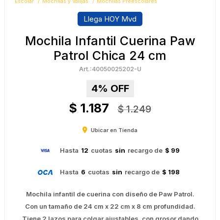
Escolar
Mochilas y Valijas
Mochilas Preescolares
Llega HOY Mvd
Mochila Infantil Cuerina Paw
Patrol Chica 24 cm
40050025202-U
4
$
1.187
$
1.249
Ubicar en Tienda
Hasta
12
cuotas
sin
recargo de
$ 99
Hasta
6
cuotas
sin
recargo de
$ 198
Mochila infantil de cuerina con diseño de Paw Patrol.
Con un tamaño de 24 cm x 22 cm x 8 cm profundidad.
Tiene 2 lazos para colgar ajustables, con grosor dando