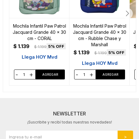
Mochila Infantil Paw Patrol
Mochila Infantil Paw Patrol
M
Jacquard Grande 40 x 30
Jacquard Grande 40 x 30
Ja
cm - CORAL
cm - Rubble Chase y
Marshall
$
1.139
$
5
$
1.199
$
1.139
5
$
1.199
Llega HOY Mvd
Llega HOY Mvd
-
+
-
+
-
NEWSLETTER
¡Suscribite y recibí todas nuestras novedades!