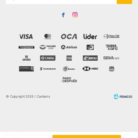


© Copyright 2026 / Cartoons