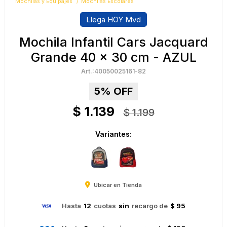
Mochilas y Equipajes
Mochilas Escolares
Llega HOY Mvd
Mochila Infantil Cars Jacquard
Grande 40 x 30 cm - AZUL
40050025161-82
5
$
1.139
$
1.199
Variantes:
Ubicar en Tienda
Hasta
12
cuotas
sin
recargo de
$ 95