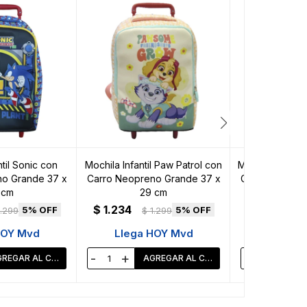
til Sonic con
Mochila Infantil Paw Patrol con
Mochila Infanti
o Grande 37 x
Carro Neopreno Grande 37 x
Carro Neopren
 cm
29 cm
29
$
1.234
$
1.234
5
5
1.299
$
1.299
$
HOY Mvd
Llega HOY Mvd
Llega 
-
+
-
+