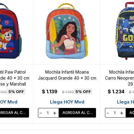
til Paw Patrol
Mochila Infantil Moana
Mochila Infan
de 40 x 30 cm
Jacquard Grande 40 x 30 cm
Carro Neopren
se y Marshall
29
$
1.139
$
1.234
5
5
1.199
$
1.199
$
HOY Mvd
Llega HOY Mvd
Llega 
-
+
-
+