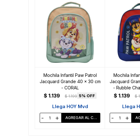
Mochila Infantil Paw Patrol
Mochila Infan
Jacquard Grande 40 x 30 cm
Jacquard Gran
- CORAL
- Rubble Cha
$
1.139
$
1.139
5
$
1.199
$
Llega HOY Mvd
Llega 
-
+
-
+