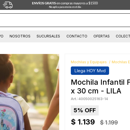
VO
NOSOTROS
SUCURSALES
CONTACTO
OFERTAS
COLECT
Mochilas y Equipajes
Mochilas 
Llega HOY Mvd
Mochila Infanti
x 30 cm - LILA
40050025163-14
5
$
1.139
$
1.199