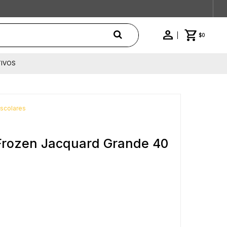
$
0
IVOS
Escolares
l Frozen Jacquard Grande 40