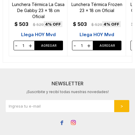
Lunchera Térmica La Casa
Lunchera Térmica Frozen
Lu
De Gabby 23 x 18 cm
23 x 18 cm Oficial
C
Oficial
$
503
$
503
$
4
4
$
529
$
529
Llega HOY Mvd
Llega HOY Mvd
-
+
-
+
-
NEWSLETTER
¡Suscribite y recibí todas nuestras novedades!

