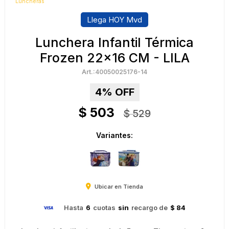
Luncheras
Llega HOY Mvd
Lunchera Infantil Térmica
Frozen 22x16 CM - LILA
40050025176-14
4
$
503
$
529
Variantes:
Ubicar en Tienda
Hasta
6
cuotas
sin
recargo de
$ 84