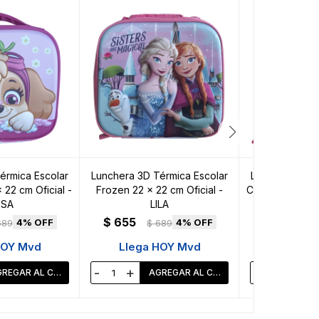
érmica Escolar
Lunchera 3D Térmica Escolar
Lunchera 3D T
 22 cm Oficial -
Frozen 22 x 22 cm Oficial -
Cars 22 x 22 cm
SA
LILA
$
655
$
655
4
4
689
$
689
$
HOY Mvd
Llega HOY Mvd
Llega 
-
+
-
+