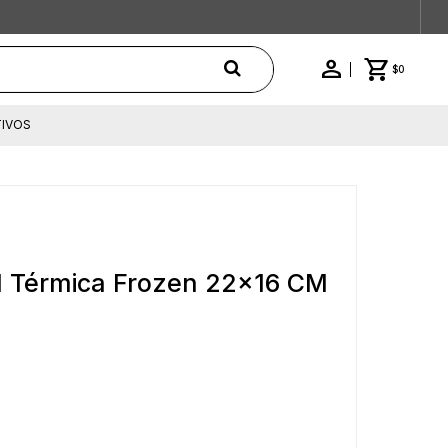
$
0
IVOS
il Térmica Frozen 22x16 CM