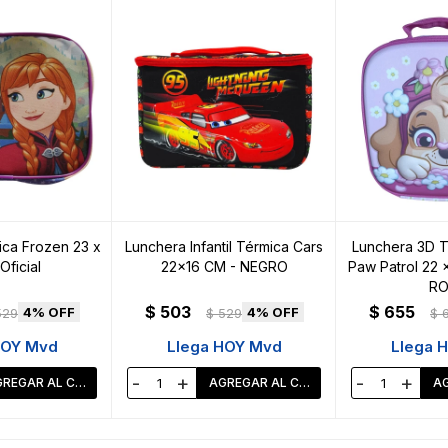
ca Frozen 23 x
Lunchera Infantil Térmica Cars
Lunchera 3D T
Oficial
22x16 CM - NEGRO
Paw Patrol 22 x
RO
$
503
$
655
4
4
529
$
529
$
HOY Mvd
Llega HOY Mvd
Llega 
-
+
-
+