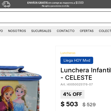
VO
NOSOTROS
SUCURSALES
CONTACTO
OFERTAS
COLECT
Luncheras
Llega HOY Mvd
Lunchera Infant
- CELESTE
40050025176-07
4
$
503
$
529