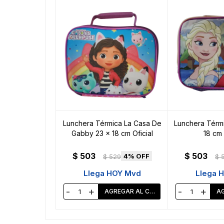
Lunchera Térmica La Casa De
Lunchera Térmi
Gabby 23 x 18 cm Oficial
18 cm 
$
503
$
503
4
$
529
$
Llega HOY Mvd
Llega 
-
+
-
+