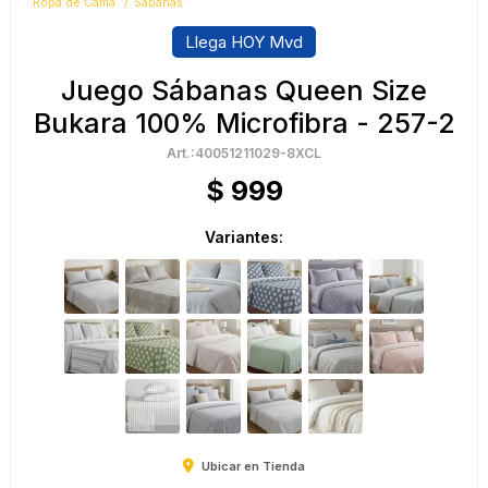
Ropa de Cama
Sábanas
Llega HOY Mvd
Juego Sábanas Queen Size
Bukara 100% Microfibra - 257-2
40051211029-8XCL
$
999
Variantes:
Ubicar en Tienda