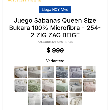
Ropa de Cama
Sábanas
Llega HOY Mvd
Juego Sábanas Queen Size
Bukara 100% Microfibra - 254-
2 ZIG ZAG BEIGE
40051211029-SRCS
$
999
Variantes: