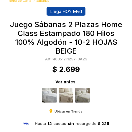
Ropa de Cama
Sábanas
Llega HOY Mvd
Juego Sábanas 2 Plazas Home
Class Estampado 180 Hilos
100% Algodón - 10-2 HOJAS
BEIGE
40051211237-3A23
$
2.699
Variantes:
Ubicar en Tienda
Hasta
12
cuotas
sin
recargo de
$ 225