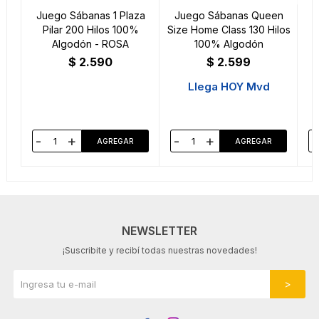
Juego Sábanas 1 Plaza
Juego Sábanas Queen
J
Pilar 200 Hilos 100%
Size Home Class 130 Hilos
Algodón - ROSA
100% Algodón
$
2.590
$
2.599
Llega HOY Mvd
-
+
-
+
-
NEWSLETTER
¡Suscribite y recibí todas nuestras novedades!