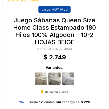
Ropa de Cama
Sábanas
Llega HOY Mvd
Juego Sábanas Queen Size
Home Class Estampado 180
Hilos 100% Algodón - 10-2
HOJAS BEIGE
40051211232-3A23
$
2.749
Variantes:
Ubicar en Tienda
Hasta
12
cuotas
sin
recargo de
$ 229