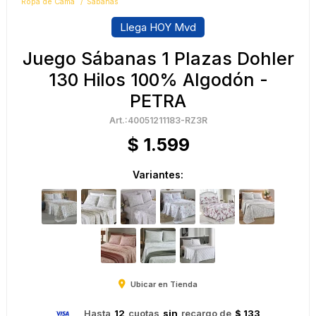
Ropa de Cama
Sábanas
Llega HOY Mvd
Juego Sábanas 1 Plazas Dohler
130 Hilos 100% Algodón -
PETRA
40051211183-RZ3R
$
1.599
Variantes:
Ubicar en Tienda
Hasta
12
cuotas
sin
recargo de
$ 133