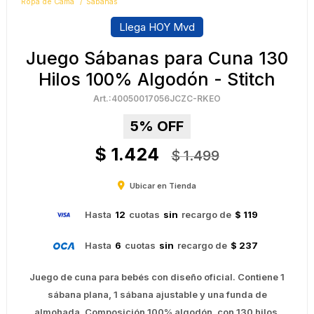
Ropa de Cama
Sábanas
Llega HOY Mvd
Juego Sábanas para Cuna 130
Hilos 100% Algodón - Stitch
40050017056JCZC-RKEO
5
$
1.424
$
1.499
Ubicar en Tienda
Hasta
12
cuotas
sin
recargo de
$ 119
Hasta
6
cuotas
sin
recargo de
$ 237
Juego de cuna para bebés con diseño oficial. Contiene 1
sábana plana, 1 sábana ajustable y una funda de
almohada. Composición 100% algodón, con 130 hilos.