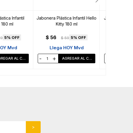
tica Infantil
Jabonera Plástica Infantil Hello
Jabonera Plásti
 180 ml
Kitty 180 ml
Patrol 180 
$
56
$
56
5
5
59
$
59
$
HOY Mvd
Llega HOY Mvd
Llega 
-
+
-
+