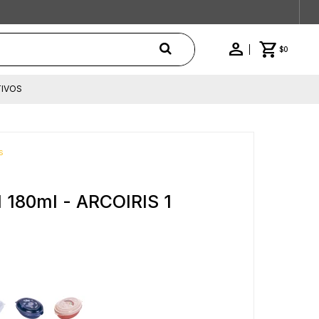
$
0
IVOS
s
l 180ml - ARCOIRIS 1