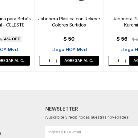
ica para Bebés
Jabonera Plástica con Relieve
Jabonera Plás
ml - CELESTE
Colores Surtidos
Kuromi
$
50
$
56
4
9
$
HOY Mvd
Llega HOY Mvd
Llega 
-
+
-
+
NEWSLETTER
¡Suscribite y recibí todas nuestras novedades!
s