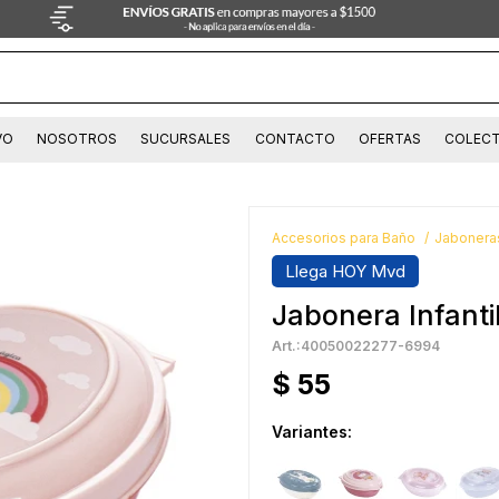
VO
NOSOTROS
SUCURSALES
CONTACTO
OFERTAS
COLECT
Accesorios para Baño
Jabonera
Llega HOY Mvd
Jabonera Infanti
40050022277-6994
$
55
Variantes: