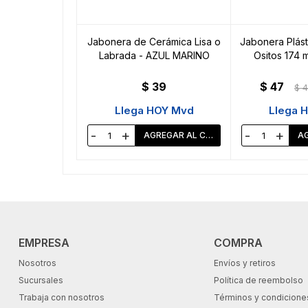
Jabonera de Cerámica Lisa o
Jabonera Plást
Labrada - AZUL MARINO
Ositos 174 
$
39
$
47
$
4
Llega HOY Mvd
Llega 
-
+
-
+
EMPRESA
COMPRA
Nosotros
Envíos y retiros
Sucursales
Política de reembolso
Trabaja con nosotros
Términos y condicione