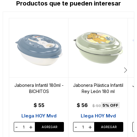
Productos que te pueden interesar
Jabonera Infantil 180ml -
Jabonera Plástica Infantil
Ja
BICHITOS
Rey León 180 ml
$
55
$
56
5
$
59
Llega HOY Mvd
Llega HOY Mvd
-
+
-
+
-