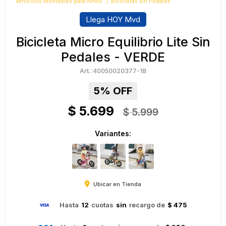
Vehículos Montables para Niños
Bicicletas sin Pedales
Llega HOY Mvd
Bicicleta Micro Equilibrio Lite Sin
Pedales - VERDE
40050020377-18
5
$
5.699
$
5.999
Variantes:
Ubicar en Tienda
Hasta
12
cuotas
sin
recargo de
$ 475