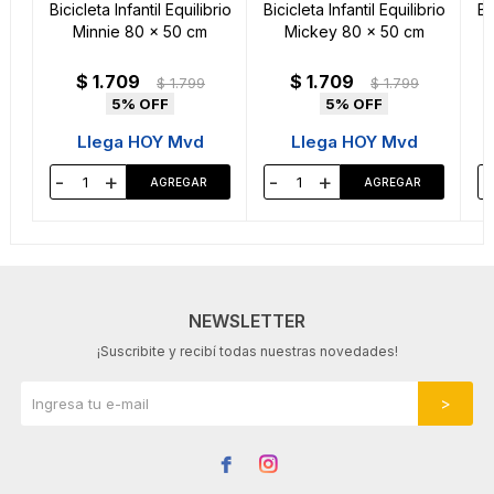
Bicicleta Infantil Equilibrio
Bicicleta Infantil Equilibrio
Bi
Minnie 80 x 50 cm
Mickey 80 x 50 cm
$
1.709
$
1.709
$
1.799
$
1.799
5
5
Llega HOY Mvd
Llega HOY Mvd
-
+
-
+
-
NEWSLETTER
¡Suscribite y recibí todas nuestras novedades!

