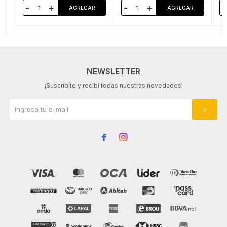
-
+
-
+
-
NEWSLETTER
¡Suscribite y recibí todas nuestras novedades!

