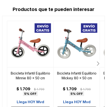
Productos que te pueden interesar
Bicicleta Infantil Equilibrio
Bicicleta Infantil Equilibrio
Bi
Minnie 80 x 50 cm
Mickey 80 x 50 cm
P
$
1.709
$
1.709
$
1.799
$
1.799
5
5
Llega HOY Mvd
Llega HOY Mvd