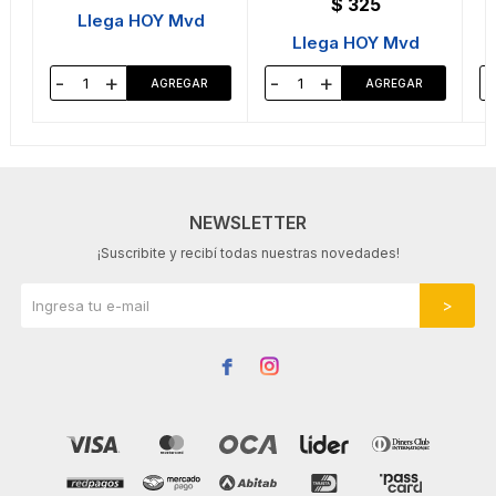
$
325
Llega HOY Mvd
Llega HOY Mvd
-
+
-
+
-
NEWSLETTER
¡Suscribite y recibí todas nuestras novedades!

