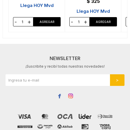
$
325
Llega HOY Mvd
Llega HOY Mvd
-
+
-
+
-
NEWSLETTER
¡Suscribite y recibí todas nuestras novedades!

