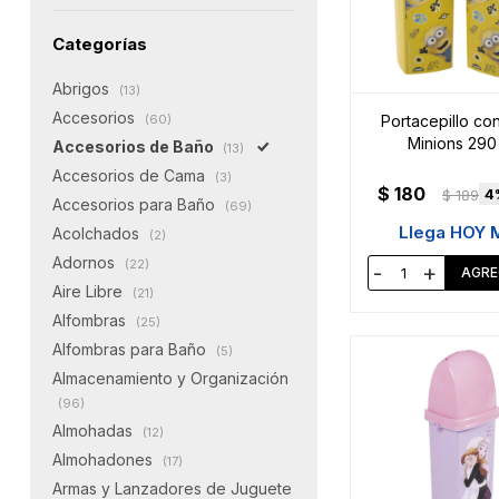
Categorías
Abrigos
(13)
Accesorios
Portacepillo co
(60)
Minions 290
Accesorios de Baño
(13)
Accesorios de Cama
(3)
$
180
4
$
189
Accesorios para Baño
(69)
Llega HOY 
Acolchados
(2)
Adornos
(22)
-
+
Aire Libre
(21)
Alfombras
(25)
Alfombras para Baño
(5)
Almacenamiento y Organización
(96)
Almohadas
(12)
Almohadones
(17)
Armas y Lanzadores de Juguete