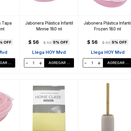
n Tapa
Jabonera Plástica Infantil
Jabonera Plástica Infanti
 ml
Minnie 180 ml
Frozen 180 ml
$
56
$
56
5
5
$
59
$
59
Mvd
Llega HOY Mvd
Llega HOY Mvd
-
+
-
+