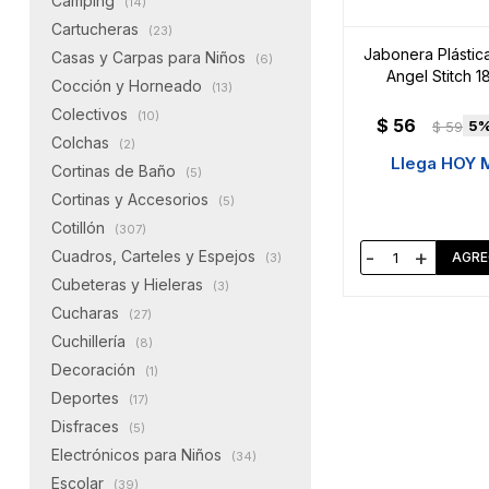
Camping
(14)
Cartucheras
(23)
Jabonera Plástica 
Casas y Carpas para Niños
(6)
Angel Stitch 1
Cocción y Horneado
(13)
Colectivos
(10)
$
56
5
$
59
Colchas
(2)
Llega HOY 
Cortinas de Baño
(5)
Cortinas y Accesorios
(5)
Cotillón
(307)
-
+
Cuadros, Carteles y Espejos
(3)
Cubeteras y Hieleras
(3)
Cucharas
(27)
Cuchillería
(8)
Decoración
(1)
Deportes
(17)
Disfraces
(5)
Electrónicos para Niños
(34)
Escolar
(39)