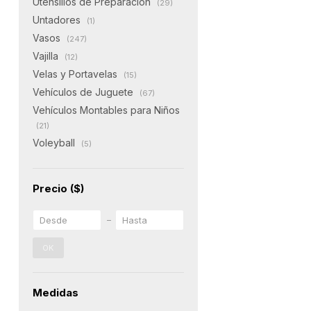
Utensilios de Preparación
(29)
Untadores
(1)
Vasos
(247)
Vajilla
(12)
Velas y Portavelas
(15)
Vehículos de Juguete
(67)
Vehículos Montables para Niños
(21)
Voleyball
(5)
Precio
($)
OK
Medidas