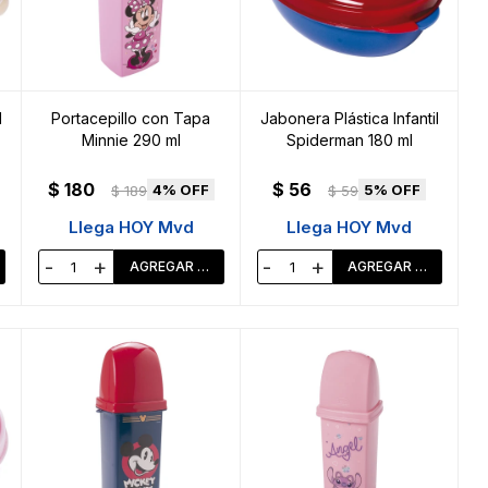
l
Portacepillo con Tapa
Jabonera Plástica Infantil
Minnie 290 ml
Spiderman 180 ml
$
180
$
56
4
5
$
189
$
59
Llega HOY Mvd
Llega HOY Mvd
-
+
-
+