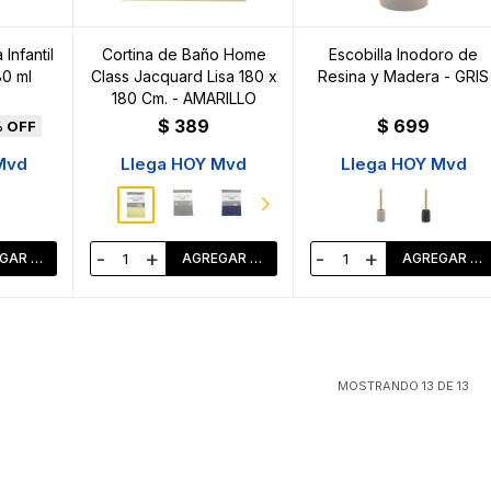
Infantil
Cortina de Baño Home
Escobilla Inodoro de
80 ml
Class Jacquard Lisa 180 x
Resina y Madera - GRIS
180 Cm. - AMARILLO
$
389
$
699
Mvd
Llega HOY Mvd
Llega HOY Mvd
-
+
-
+
MOSTRANDO
13
DE
13