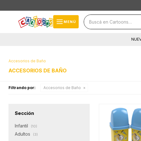
close
storefront
menu
MENÚ
local_shipping
NUE
cards_stack
help
Accesorios de Baño
ACCESORIOS DE BAÑO
Filtrando por:
Accesorios de Baño
Sección
Infantil
(10)
Adultos
(3)