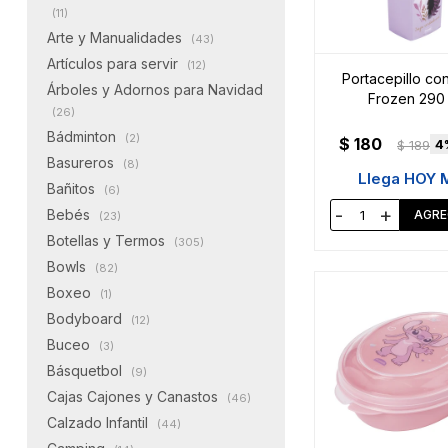
(11)
Arte y Manualidades
(43)
Artículos para servir
(12)
Portacepillo co
Árboles y Adornos para Navidad
Frozen 290
(26)
Bádminton
(2)
$
180
4
$
189
Basureros
(8)
Llega HOY 
Bañitos
(6)
-
+
Bebés
(23)
Botellas y Termos
(305)
Bowls
(82)
Boxeo
(1)
Bodyboard
(12)
Buceo
(3)
Básquetbol
(9)
Cajas Cajones y Canastos
(46)
Calzado Infantil
(44)