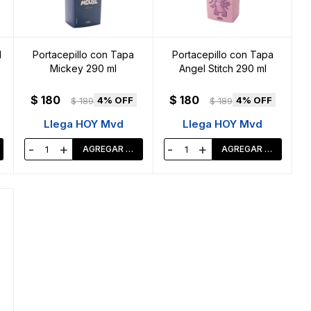
l
Portacepillo con Tapa
Portacepillo con Tapa
Mickey 290 ml
Angel Stitch 290 ml
$
180
$
180
4
4
$
189
$
189
Llega HOY Mvd
Llega HOY Mvd
-
+
-
+