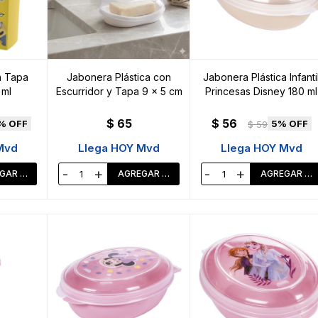
n Tapa
Jabonera Plástica con
Jabonera Plástica Infanti
 ml
Escurridor y Tapa 9 x 5 cm
Princesas Disney 180 ml
$
65
$
56
5
$
59
Mvd
Llega HOY Mvd
Llega HOY Mvd
-
+
-
+