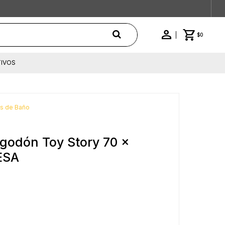
$
0
IVOS
as de Baño
lgodón Toy Story 70 x
ESA