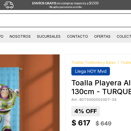
VO
NOSOTROS
SUCURSALES
CONTACTO
OFERTAS
COLECT
Toallas Toallones y Batas
Toall
Llega HOY Mvd
Toalla Playera A
130cm - TURQU
4DT50000020DT-34
4
$
617
$
649