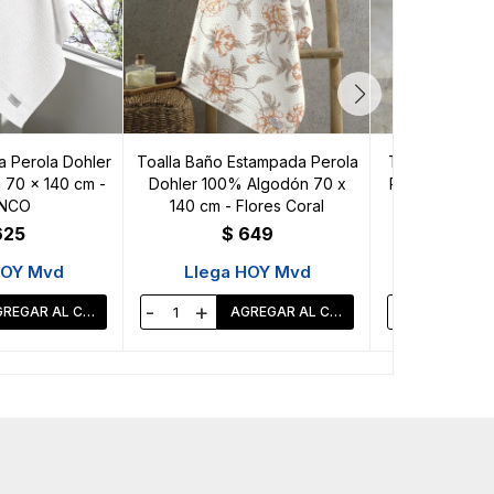
a Perola Dohler
Toalla Baño Estampada Perola
Toalla Baño D
70 x 140 cm -
Dohler 100% Algodón 70 x
Provenza 70 
NCO
140 cm - Flores Coral
Algodón 
625
$
649
$
HOY Mvd
Llega HOY Mvd
Llega 
-
+
-
+