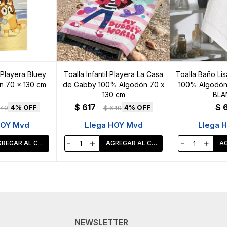
l Playera Bluey
Toalla Infantil Playera La Casa
Toalla Baño Lis
 70 x 130 cm
de Gabby 100% Algodón 70 x
100% Algodón 
130 cm
BLA
$
617
$
4
4
49
$
649
HOY Mvd
Llega HOY Mvd
Llega 
-
+
-
+
NEWSLETTER