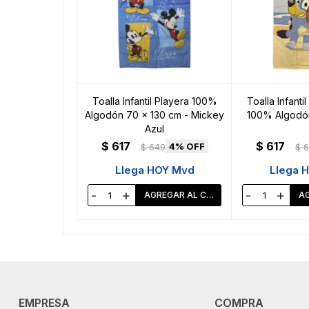
Toalla Infantil Playera 100%
Toalla Infanti
Algodón 70 x 130 cm - Mickey
100% Algodón
Azul
$
617
$
617
4
$
649
$
6
Llega HOY Mvd
Llega 
-
+
-
+
EMPRESA
COMPRA