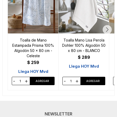
Toalla de Mano
Toalla Mano Lisa Perola
Estampada Prisma 100%
Dohler 100% Algodón 50
P
Algodón 50 x 80 cm -
x 80 cm - BLANCO
Celeste
$
289
$
259
Llega HOY Mvd
Llega HOY Mvd
-
+
-
+
-
NEWSLETTER