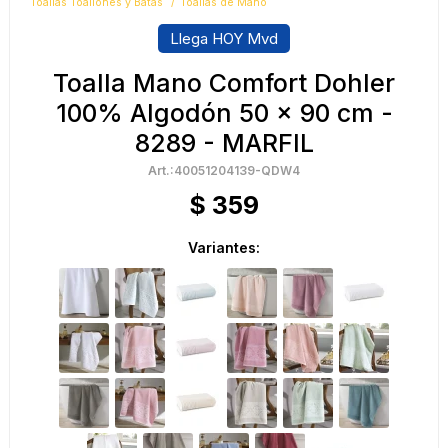
Toallas Toallones y Batas
Toallas de Mano
Llega HOY Mvd
Toalla Mano Comfort Dohler
100% Algodón 50 x 90 cm -
8289 - MARFIL
40051204139-QDW4
$
359
Variantes: