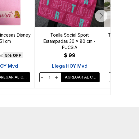
incesas Disney
Toalla Social Sport
Toalla Social B
51 cm
Estampadas 30 x 80 cm -
45 cm Algod
FUCSIA
$
99
$
5
00
HOY Mvd
Llega HOY Mvd
Llega 
-
+
-
+