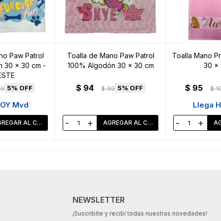
no Paw Patrol
Toalla de Mano Paw Patrol
Toalla Mano Pr
 30 x 30 cm -
100% Algodón 30 x 30 cm
30 x 
ESTE
$
94
$
95
5
5
99
$
99
$
1
HOY Mvd
Llega 
-
+
-
+
NEWSLETTER
¡Suscribite y recibí todas nuestras novedades!