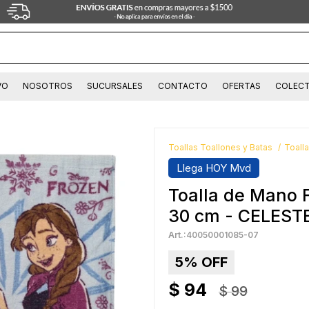
VO
NOSOTROS
SUCURSALES
CONTACTO
OFERTAS
COLECT
Toallas Toallones y Batas
Toall
Llega HOY Mvd
Toalla de Mano 
30 cm - CELEST
40050001085-07
5
$
94
$
99