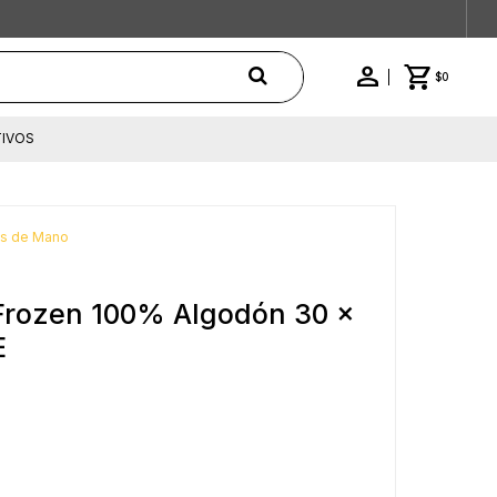
$
0
IVOS
as de Mano
Frozen 100% Algodón 30 x
E