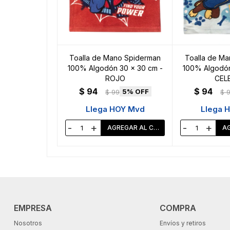
Toalla de Mano Spiderman
Toalla de Ma
100% Algodón 30 x 30 cm -
100% Algodón
ROJO
CEL
$
94
$
94
5
$
99
$
Llega HOY Mvd
Llega 
-
+
-
+
EMPRESA
COMPRA
Nosotros
Envíos y retiros