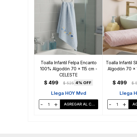
Toalla Infantil Felpa Encanto
Toalla Infantil
100% Algodón 70 x 115 cm -
Algodón 70 x 
CELESTE
$
499
$
499
4
$
525
$
Llega HOY Mvd
Llega 
-
+
-
+