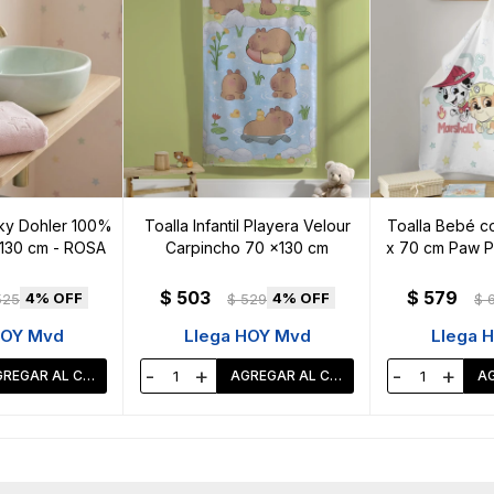
 Sky Dohler 100%
Toalla Infantil Playera Velour
Toalla Bebé c
130 cm - ROSA
Carpincho 70 x130 cm
x 70 cm Paw P
$
503
$
579
4
4
525
$
529
$
HOY Mvd
Llega HOY Mvd
Llega 
-
+
-
+