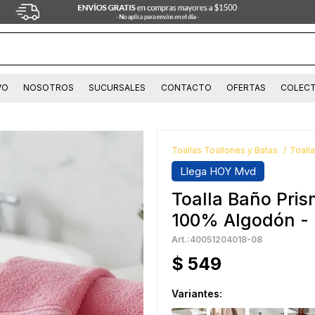
VO
NOSOTROS
SUCURSALES
CONTACTO
OFERTAS
COLECT
Toallas Toallones y Batas
Toall
Llega HOY Mvd
Toalla Baño Pri
100% Algodón -
40051204018-08
$
549
Variantes: