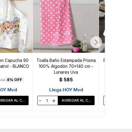
on Capucha 90
Toalla Baño Estampada Prisma
Pack x 2 Toalla
atrol - BLANCO
100% Algodón 70x140 cm -
100% Algod
Lunares Uva
$
585
$
4
609
HOY Mvd
Llega HOY Mvd
Llega 
-
+
-
+