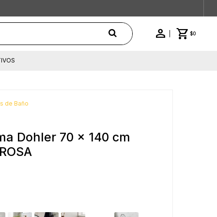
$
0
IVOS
as de Baño
sma Dohler 70 x 140 cm
 ROSA