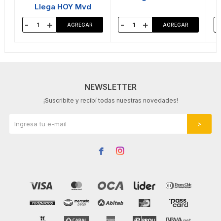
Llega HOY Mvd
-
+
-
+
-
NEWSLETTER
¡Suscribite y recibí todas nuestras novedades!

