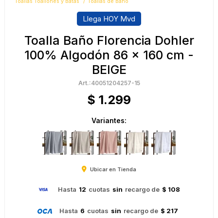
Toallas Toallones y Batas
Toallas de Baño
Llega HOY Mvd
Toalla Baño Florencia Dohler
100% Algodón 86 x 160 cm -
BEIGE
40051204257-15
$
1.299
Variantes:
Ubicar en Tienda
Hasta
12
cuotas
sin
recargo de
$ 108
Hasta
6
cuotas
sin
recargo de
$ 217