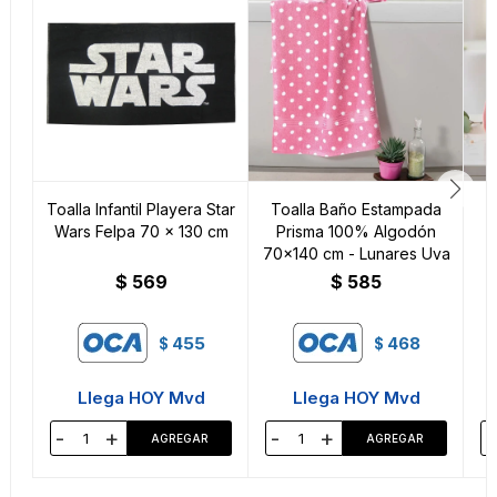
Toalla Infantil Playera Star
Toalla Baño Estampada
Wars Felpa 70 x 130 cm
Prisma 100% Algodón
D
70x140 cm - Lunares Uva
$
569
$
585
455
468
$
$
Llega HOY Mvd
Llega HOY Mvd
-
+
-
+
-