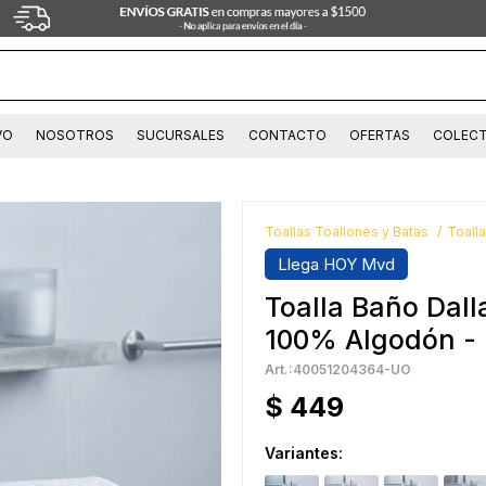
VO
NOSOTROS
SUCURSALES
CONTACTO
OFERTAS
COLECT
Toallas Toallones y Batas
Toall
Llega HOY Mvd
Toalla Baño Dall
100% Algodón - 
40051204364-UO
$
449
Variantes: