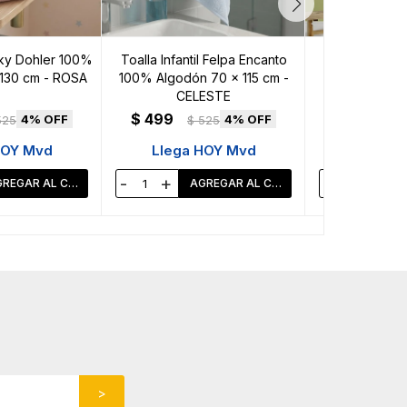
 Sky Dohler 100%
Toalla Infantil Felpa Encanto
Toalla Infantil
130 cm - ROSA
100% Algodón 70 x 115 cm -
Carpincho 
CELESTE
$
499
$
503
4
4
525
$
525
$
HOY Mvd
Llega HOY Mvd
Llega 
-
+
-
+