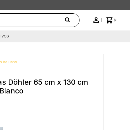
$
0
IVOS
as de Baño
as Döhler 65 cm x 130 cm
Blanco