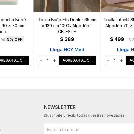
Capucha Bebé
Toalla Baño Elis Döhler 65 cm
Toalla Infantil
 90 x 70 cm -
x 130 cm 100% Algodón -
Algodón 70 x 
ete
CELESTE
$
389
$
499
5
399
$
Llega HOY Mvd
Llega 
-
+
-
+
NEWSLETTER
¡Suscribite y recibí todas nuestras novedades!
s