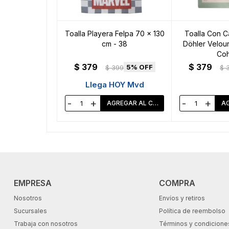
Toalla Playera Felpa 70 x 130
Toalla Con 
cm - 38
Döhler Velour
Coh
$
379
$
379
5
$
399
$
Llega HOY Mvd
-
+
-
+
EMPRESA
COMPRA
Nosotros
Envíos y retiros
Sucursales
Política de reembolso
Trabaja con nosotros
Términos y condicione