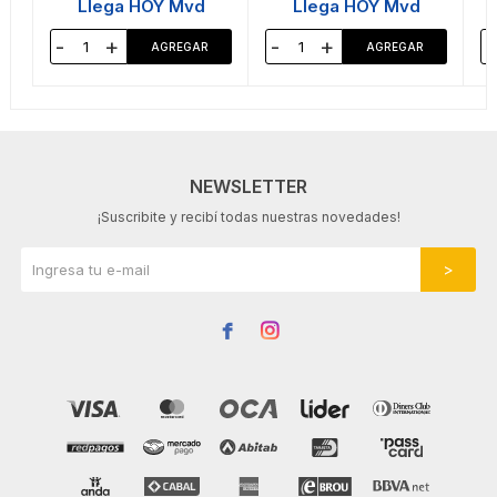
Llega HOY Mvd
Llega HOY Mvd
-
+
-
+
-
NEWSLETTER
¡Suscribite y recibí todas nuestras novedades!

