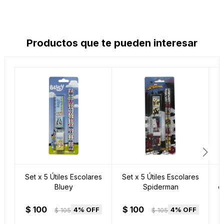
Productos que te pueden interesar
Set x 5 Útiles Escolares
Set x 5 Útiles Escolares
S
Bluey
Spiderman
c
$
100
$
100
4
4
$
105
$
105