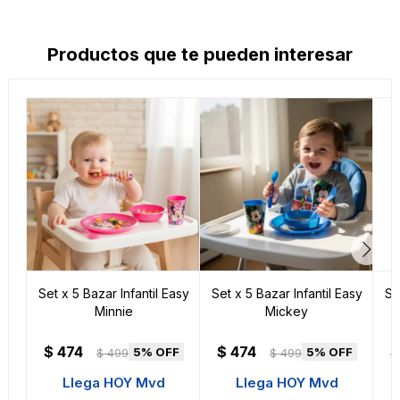
Productos que te pueden interesar
Set x 5 Bazar Infantil Easy
Set x 5 Bazar Infantil Easy
Se
Minnie
Mickey
$
474
$
474
$
5
5
$
499
$
499
Llega HOY Mvd
Llega HOY Mvd