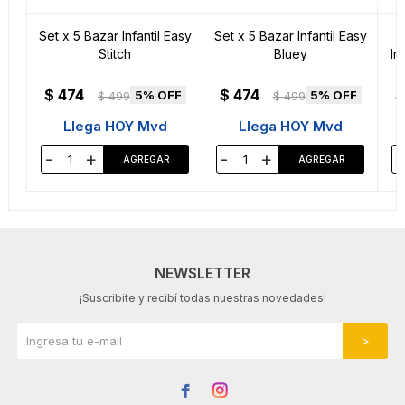
Set x 5 Bazar Infantil Easy
Set x 5 Bazar Infantil Easy
Stitch
Bluey
In
$
474
$
474
$
5
5
$
499
$
499
Llega HOY Mvd
Llega HOY Mvd
-
+
-
+
-
NEWSLETTER
¡Suscribite y recibí todas nuestras novedades!

