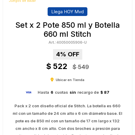
Juegos de Bazar
Llega HOY Mvd
Set x 2 Pote 850 ml y Botella
660 ml Stitch
40050005906-U
4
$
522
$
549
Ubicar en Tienda
Hasta
6
cuotas
sin
recargo de
$ 87
Pack x 2 con diseño oficial de Stitch. La botella es 660
ml con un tamaño de 24 cm alto x 6 cm diámetro base. El
pote es de 850 ml con un tamaño de 17 cm largo x 132
cm ancho x 8 cm alto. Con dos broches a presión para