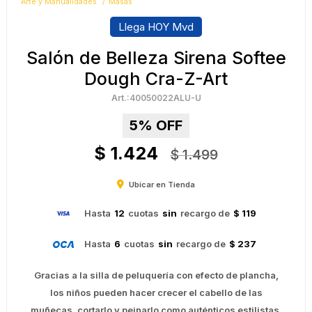
Arte y Manualidades
Masas
Llega HOY Mvd
Salón de Belleza Sirena Softee
Dough Cra-Z-Art
40050022ALU-U
5
$
1.424
$
1.499
Ubicar en Tienda
Hasta
12
cuotas
sin
recargo de
$ 119
Hasta
6
cuotas
sin
recargo de
$ 237
Gracias a la silla de peluquería con efecto de plancha,
los niños pueden hacer crecer el cabello de las
muñecas, cortarlo y peinarlo como auténticos estilistas.