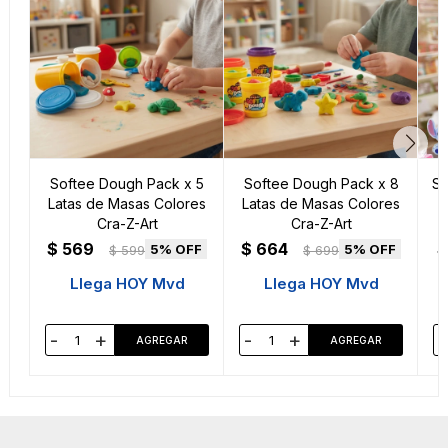
Softee Dough Pack x 5
Softee Dough Pack x 8
Sl
Latas de Masas Colores
Latas de Masas Colores
Cra-Z-Art
Cra-Z-Art
$
569
$
664
$
5
5
$
599
$
699
Llega HOY Mvd
Llega HOY Mvd
-
+
-
+
-