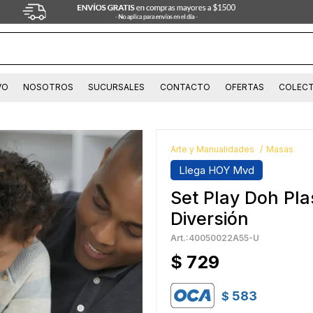
VO
NOSOTROS
SUCURSALES
CONTACTO
OFERTAS
COLECT
Arte y Manualidades
Masas
Llega HOY Mvd
Set Play Doh Plas
Diversión
40050022A55-U
$
729
583
$