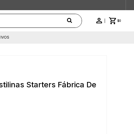
$
0
IVOS
tilinas Starters Fábrica De