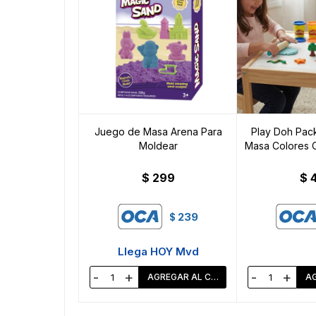
Juego de Masa Arena Para
Play Doh Pack
Moldear
Masa Colores C
$
299
$
239
$
Llega HOY Mvd
-
+
-
+