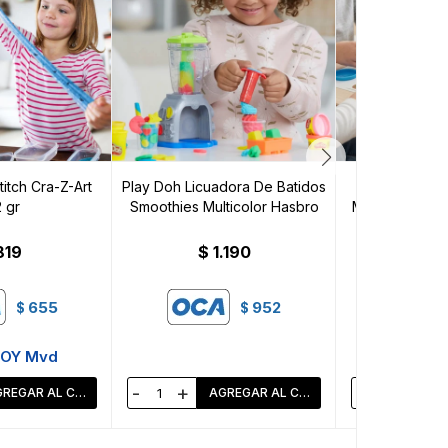
itch Cra-Z-Art
Play Doh Licuadora De Batidos
Kit de Dino
 gr
Smoothies Multicolor Hasbro
Modelar Neón
Cra-
819
$
1.190
$
1
655
952
$
$
HOY Mvd
Llega 
-
+
-
+